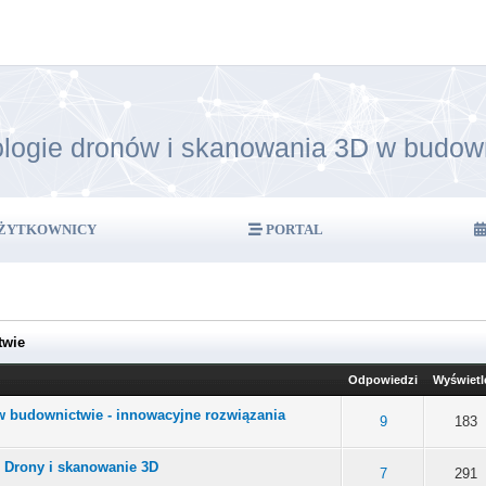
logie dronów i skanowania 3D w budow
ŻYTKOWNICY
PORTAL
twie
Odpowiedzi
Wyświetl
 budownictwie - innowacyjne rozwiązania
 0 na 5 gwiazdek
3
4
5
9
183
 Drony i skanowanie 3D
 0 na 5 gwiazdek
3
4
5
7
291