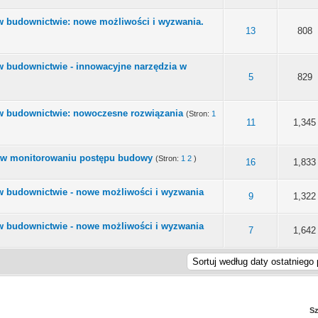
w budownictwie: nowe możliwości i wyzwania.
 0 na 5 gwiazdek
3
4
5
13
808
 budownictwie - innowacyjne narzędzia w
 0 na 5 gwiazdek
3
4
5
5
829
w budownictwie: nowoczesne rozwiązania
(Stron:
1
 0 na 5 gwiazdek
3
4
5
11
1,345
 w monitorowaniu postępu budowy
(Stron:
1
2
)
 0 na 5 gwiazdek
3
4
5
16
1,833
w budownictwie - nowe możliwości i wyzwania
 0 na 5 gwiazdek
3
4
5
9
1,322
w budownictwie - nowe możliwości i wyzwania
 0 na 5 gwiazdek
3
4
5
7
1,642
Sz