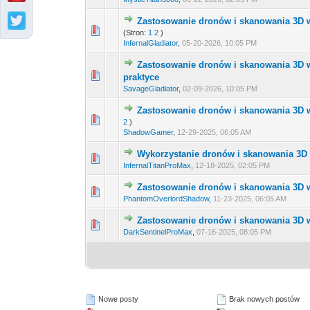
Zastosowanie dronów i skanowania 3D 
0 głosów - średnia ocena:
1
2
(Stron:
1
2
)
InfernalGladiator
,
05-20-2026, 10:05 PM
Zastosowanie dronów i skanowania 3D w
0 głosów - średnia ocena:
1
2
praktyce
SavageGladiator
,
02-09-2026, 10:05 PM
Zastosowanie dronów i skanowania 3D 
0 głosów - średnia ocena:
1
2
2
)
ShadowGamer
,
12-29-2025, 06:05 AM
Wykorzystanie dronów i skanowania 3D
0 głosów - średnia ocena:
1
2
InfernalTitanProMax
,
12-18-2025, 02:05 PM
Zastosowanie dronów i skanowania 3D 
0 głosów - średnia ocena:
1
2
PhantomOverlordShadow
,
11-23-2025, 06:05 AM
Zastosowanie dronów i skanowania 3D 
0 głosów - średnia ocena:
1
2
DarkSentinelProMax
,
07-16-2025, 08:05 PM
Nowe posty
Brak nowych postów