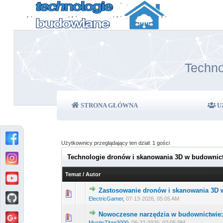
Techno
STRONA GŁÓWNA
U
Użytkownicy przeglądający ten dział: 1 gości
Technologie dronów i skanowania 3D w budownic
Temat
/
Autor
Zastosowanie dronów i skanowania 3D w
0 głosów - średnia ocena:
1
2
ElectricGamer
,
07-13-2026, 05:05 AM
Nowoczesne narzędzia w budownictwie:
0 głosów - średnia ocena:
1
2
MysticTitan3000
,
06-22-2026, 02:05 PM