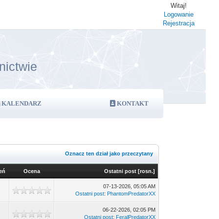
Witaj!
Logowanie
Rejestracja
nictwie
KALENDARZ
KONTAKT
Oznacz ten dział jako przeczytany
eń
Ocena
Ostatni post
[
rosn.
]
07-13-2026, 05:05 AM
Ostatni post
:
PhantomPredatorXX
06-22-2026, 02:05 PM
Ostatni post
:
FeralPredatorXX