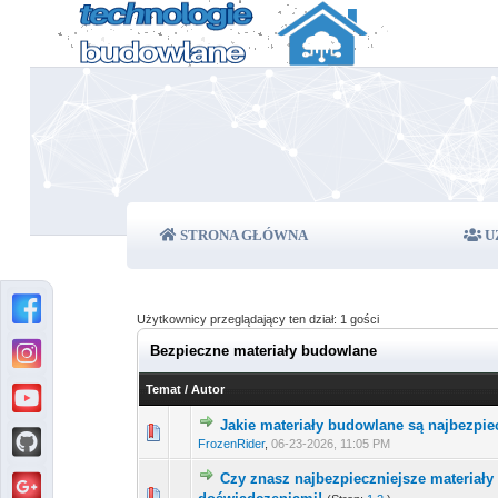
STRONA GŁÓWNA
U
Użytkownicy przeglądający ten dział: 1 gości
Bezpieczne materiały budowlane
Temat
/
Autor
Jakie materiały budowlane są najbezpie
0 głosów - średnia ocena:
1
2
3
FrozenRider
,
06-23-2026, 11:05 PM
Czy znasz najbezpieczniejsze materiał
0 głosów - średnia ocena:
1
2
3