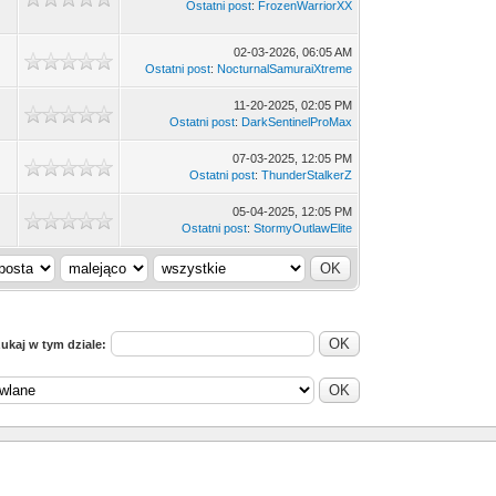
Ostatni post
:
FrozenWarriorXX
02-03-2026, 06:05 AM
Ostatni post
:
NocturnalSamuraiXtreme
11-20-2025, 02:05 PM
Ostatni post
:
DarkSentinelProMax
07-03-2025, 12:05 PM
Ostatni post
:
ThunderStalkerZ
05-04-2025, 12:05 PM
Ostatni post
:
StormyOutlawElite
ukaj w tym dziale: