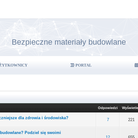
Bezpieczne materiały budowlane
ŻYTKOWNICY
PORTAL
Odpowiedzi
Wyświetl
czniejsze dla zdrowia i środowiska?
 0 na 5 gwiazdek
4
5
7
221
y budowlane? Podziel się swoimi
 0 na 5 gwiazdek
4
5
12
655