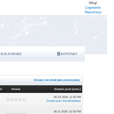
Witaj!
Logowanie
Rejestracja
KALENDARZ
KONTAKT
Oznacz ten dział jako przeczytany
eń
Ocena
Ostatni post
[
rosn.
]
06-23-2026, 11:05 PM
Ostatni post
:
AstralGladiator
06-11-2026, 02:05 PM