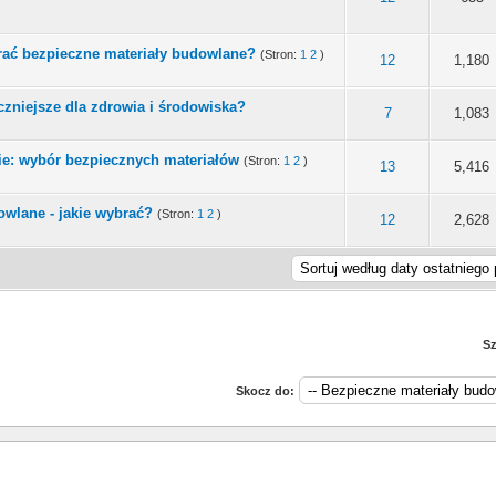
rać bezpieczne materiały budowlane?
(Stron:
1
2
)
 0 na 5 gwiazdek
4
5
12
1,180
czniejsze dla zdrowia i środowiska?
 0 na 5 gwiazdek
4
5
7
1,083
e: wybór bezpiecznych materiałów
(Stron:
1
2
)
 0 na 5 gwiazdek
4
5
13
5,416
owlane - jakie wybrać?
(Stron:
1
2
)
 0 na 5 gwiazdek
4
5
12
2,628
Sz
Skocz do: