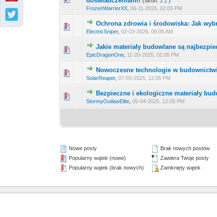
doświadczeniami!
(Stron:
1
2
)
FrozenWarriorXX
,
06-11-2026, 02:05 PM
Ochrona zdrowia i środowiska: Jak wyb
0 głosów - średnia ocena:
1
2
3
ElectricSniper
,
02-03-2026, 06:05 AM
Jakie materiały budowlane są najbezpie
0 głosów - średnia ocena:
1
2
3
EpicDragonOne
,
11-20-2025, 02:05 PM
Nowoczesne technologie w budownictwi
0 głosów - średnia ocena:
1
2
3
SolarReaper
,
07-03-2025, 12:05 PM
Bezpieczne i ekologiczne materiały bud
0 głosów - średnia ocena:
1
2
3
StormyOutlawElite
,
05-04-2025, 12:05 PM
Nowe posty
Brak nowych postów
Popularny wątek (nowe)
Zawiera Twoje posty
Popularny wątek (brak nowych)
Zamknięty wątek