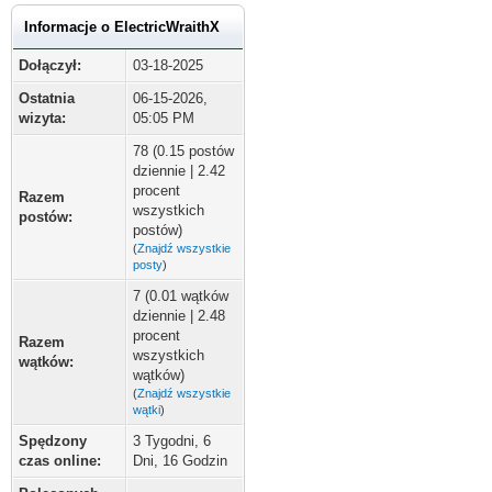
Informacje o ElectricWraithX
Dołączył:
03-18-2025
Ostatnia
06-15-2026,
wizyta:
05:05 PM
78 (0.15 postów
dziennie | 2.42
procent
Razem
wszystkich
postów:
postów)
(
Znajdź wszystkie
posty
)
7 (0.01 wątków
dziennie | 2.48
procent
Razem
wszystkich
wątków:
wątków)
(
Znajdź wszystkie
wątki
)
Spędzony
3 Tygodni, 6
czas online:
Dni, 16 Godzin