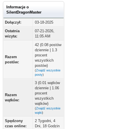
Informacje o
SilentDragonMaster
Dołączył:
03-18-2025
Ostatnia
07-21-2026,
wizyta:
11:05 AM
42 (0.08 postów
dziennie | 1.3
procent
Razem
wszystkich
postów:
postów)
(
Znajdź wszystkie
posty
)
3 (0.01 wątków
dziennie | 1.06
procent
Razem
wszystkich
wątków:
wątków)
(
Znajdź wszystkie
wątki
)
Spędzony
2 Tygodni, 4
czas online:
Dni, 18 Godzin