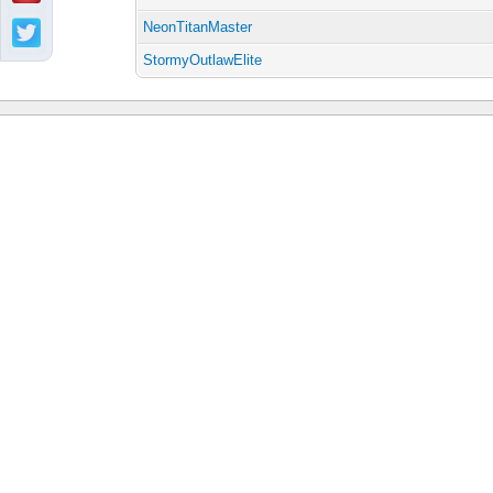
NeonTitanMaster
StormyOutlawElite