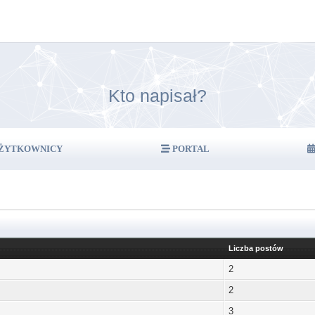
Kto napisał?
ŻYTKOWNICY
PORTAL
Liczba postów
2
2
3