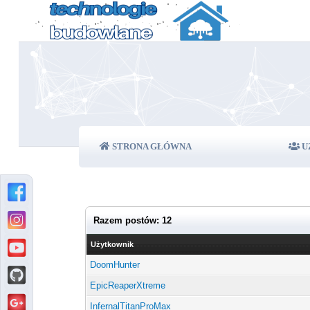
STRONA GŁÓWNA
U
Razem postów: 12
Użytkownik
DoomHunter
EpicReaperXtreme
InfernalTitanProMax