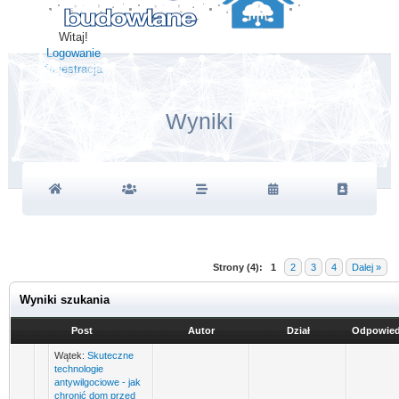
Witaj!
Logowanie
Rejestracja
Wyniki
Strony (4):
1
2
3
4
Dalej »
Wyniki szukania
Post
Autor
Dział
Odpowied
Wątek:
Skuteczne
technologie
antywilgociowe - jak
chronić dom przed