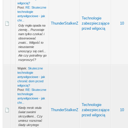
wilgocią?
Post:
RE: Skuteczne
technologie
antywilgociowe - jak
Technologie
chr...
ThunderStalkerZ
zabezpieczające
10
Gdy mgła opada na
przed wilgocią
ziemię... Pozostaje
nam tylko czekać i
obserwować
znaki... Wilgość to
nieustannie
unoszący się cień...
Ale czy potrafimy go
rozproszyć?
Wątek:
Skuteczne
technologie
antywilgociowe - jak
chronić dom przed
wilgocią?
Post:
RE: Skuteczne
technologie
antywilgociowe - jak
chr...
Technologie
Kiedy mrok otula
ThunderStalkerZ
zabezpieczające
10
świat swoimi
przed wilgocią
skrzydłami... Czy
umiesz rozeznać
ślady ukrytego