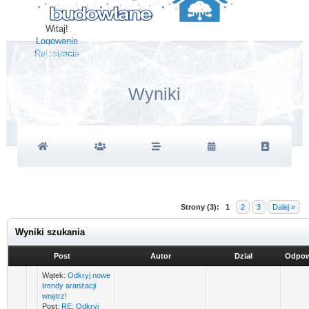
Witaj!
Logowanie
Rejestracja
Wyniki
Strony (3):
1
2
3
Dalej »
Wyniki szukania
Post
Autor
Dział
Odpow
Wątek:
Odkryj nowe
trendy aranżacji
wnętrz!
Post:
RE: Odkryj