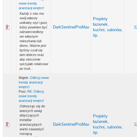
nowe trendy
aranżacji wnętrz!
Każdy z nas ma
swój własny
Projekty
unikalny styl i gust,
łazienek,
DarkSentinelProMax
1
który powinien być
kuchni, salonów,
odzwierciedlony
itp.
we własnym
mieszkaniu lub
domu. Ważne jest
byśmy czuli się
tam dobrze oraz
aby otoczenie
sprzyjało relaksowi
po trud...
Wątek:
Odkryj nowe
trendy aranżacji
wnętrz!
Post:
RE: Odkryj
nowe trendy
aranżacji wnętrz!
Odnosząc się do
waszych uwag
dotyczących
Projekty
trendów
łazienek,
DarkSentinelProMax
1
aranżacyjnych
kuchni, salonów,
warto zauważyć
itp.
rosnącą